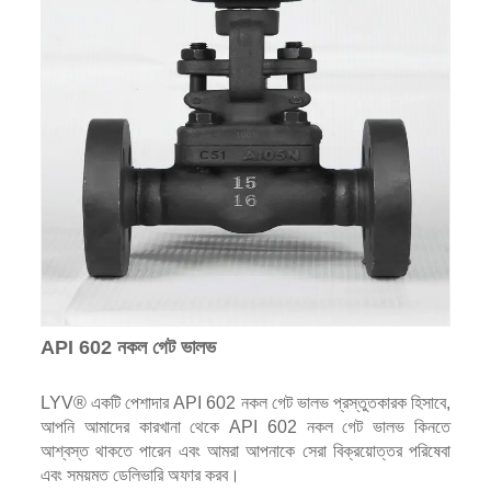
API 602 নকল গেট ভালভ
LYV® একটি পেশাদার API 602 নকল গেট ভালভ প্রস্তুতকারক হিসাবে,
আপনি আমাদের কারখানা থেকে API 602 নকল গেট ভালভ কিনতে
আশ্বস্ত থাকতে পারেন এবং আমরা আপনাকে সেরা বিক্রয়োত্তর পরিষেবা
এবং সময়মত ডেলিভারি অফার করব।