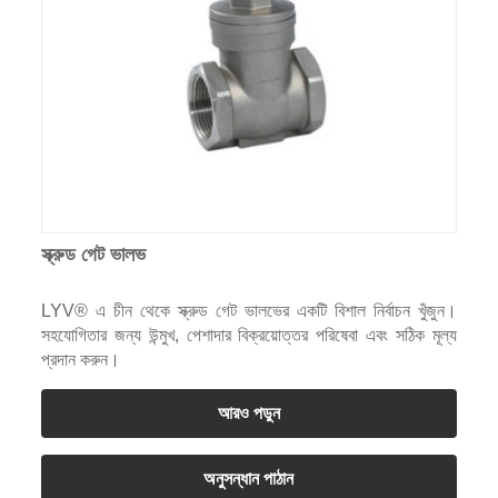
স্ক্রুড গেট ভালভ
LYV® এ চীন থেকে স্ক্রুড গেট ভালভের একটি বিশাল নির্বাচন খুঁজুন।
সহযোগিতার জন্য উন্মুখ, পেশাদার বিক্রয়োত্তর পরিষেবা এবং সঠিক মূল্য
প্রদান করুন।
আরও পড়ুন
অনুসন্ধান পাঠান