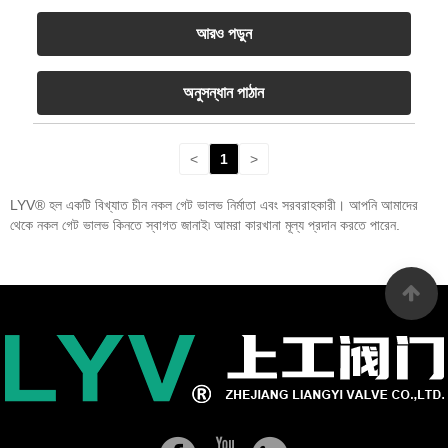
আরও পড়ুন
অনুসন্ধান পাঠান
<
1
>
LYV® হল একটি বিখ্যাত চীন নকল গেট ভালভ নির্মাতা এবং সরবরাহকারী। আপনি আমাদের
থেকে নকল গেট ভালভ কিনতে স্বাগত জানাই৷ আমরা কারখানা মূল্য প্রদান করতে পারেন.