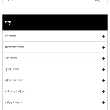
পণ্য
বল ভালভ
স্লিমলাইন ভালভ
গেট ভালভ
পৃথিবী ভালভ
ভালভ চেক করুন
বাটারফ্লাই ভালভ
স্ট্রেনার্স ভ্যাভল