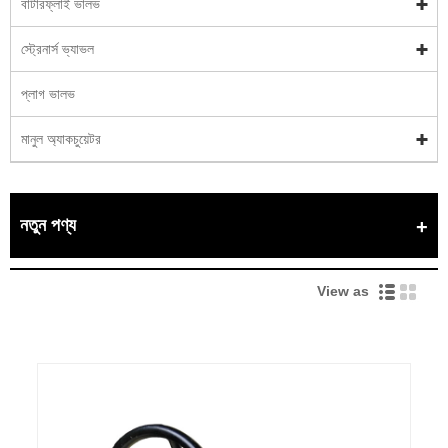
বাটারফ্লাই ভালভ
স্ট্রেনার্স ভ্যাভল
প্লাগ ভালভ
মানুল অ্যাকচুয়েটর
নতুন পণ্য
View as