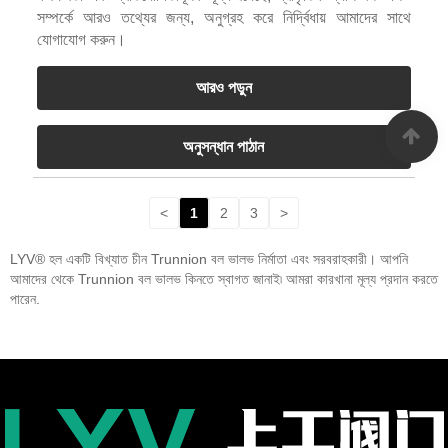
সম্পর্কে আরও তথ্যের জন্য, অনুগ্রহ করে নির্দ্বিধায় আমাদের সাথে
যোগাযোগ করুন।
আরও পড়ুন
অনুসন্ধান পাঠান
<
1
2
3
>
LYV® হল একটি বিখ্যাত চীন Trunnion বল ভালভ নির্মাতা এবং সরবরাহকারী। আপনি
আমাদের থেকে Trunnion বল ভালভ কিনতে স্বাগত জানাই৷ আমরা কারখানা মূল্য প্রদান করতে
পারেন.