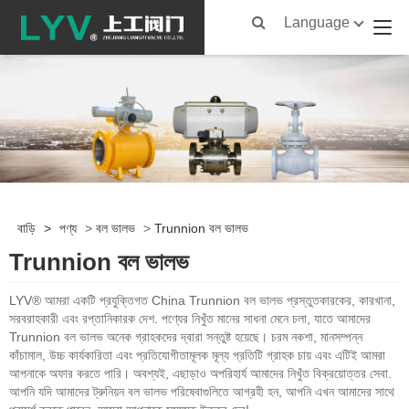
Language
বাড়ি
>
পণ্য
>
বল ভালভ
>
Trunnion বল ভালভ
Trunnion বল ভালভ
LYV® আমরা একটি প্রযুক্তিগত China Trunnion বল ভালভ প্রস্তুতকারকের, কারখানা,
সরবরাহকারী এবং রপ্তানিকারক দেশ. পণ্যের নিখুঁত মানের সাধনা মেনে চলা, যাতে আমাদের
Trunnion বল ভালভ অনেক গ্রাহকদের দ্বারা সন্তুষ্ট হয়েছে। চরম নকশা, মানসম্পন্ন
কাঁচামাল, উচ্চ কার্যকারিতা এবং প্রতিযোগীতামূলক মূল্য প্রতিটি গ্রাহক চায় এবং এটিই আমরা
আপনাকে অফার করতে পারি। অবশ্যই, এছাড়াও অপরিহার্য আমাদের নিখুঁত বিক্রয়োত্তর সেবা.
আপনি যদি আমাদের ট্রুনিয়ন বল ভালভ পরিষেবাগুলিতে আগ্রহী হন, আপনি এখন আমাদের সাথে