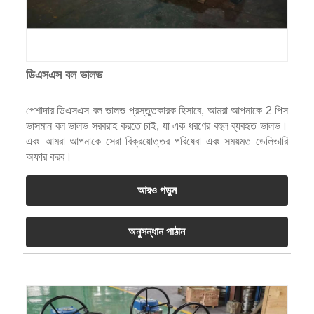
ডিএসএস বল ভালভ
পেশাদার ডিএসএস বল ভালভ প্রস্তুতকারক হিসাবে, আমরা আপনাকে 2 পিস
ভাসমান বল ভালভ সরবরাহ করতে চাই, যা এক ধরণের বহুল ব্যবহৃত ভালভ।
এবং আমরা আপনাকে সেরা বিক্রয়োত্তর পরিষেবা এবং সময়মত ডেলিভারি
অফার করব।
আরও পড়ুন
অনুসন্ধান পাঠান