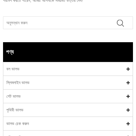
পরামর্শ করতে পারেন, আমরা আপনাকে সময়মত উত্তর দেব!
পণ্য
বল ভালভ
স্লিমলাইন ভালভ
গেট ভালভ
পৃথিবী ভালভ
ভালভ চেক করুন