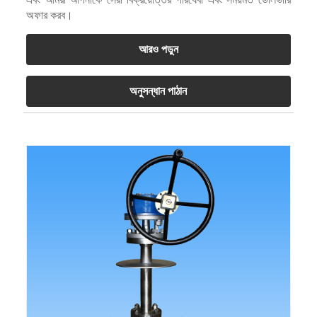
অফার করব।
আরও পড়ুন
অনুসন্ধান পাঠান